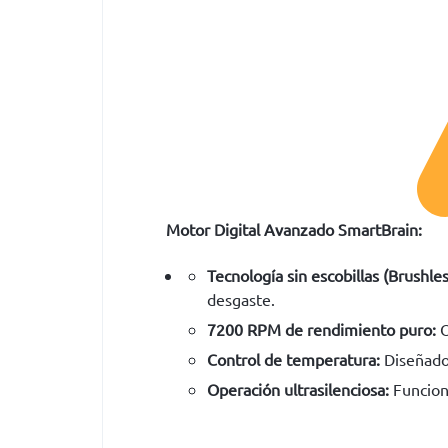
Motor Digital Avanzado SmartBrain:
Tecnología sin escobillas (Brushles
desgaste.
7200 RPM de rendimiento puro:
O
Control de temperatura:
Diseñado 
Operación ultrasilenciosa:
Funciona