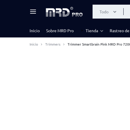
Todo
MRD
MRD
Inicio
Sobre MRD Pro
Tienda
Rastreo de
PRO
PRO
Inicio
Trimmers
Trimmer Smartbrain Pink MRD Pro 72
CHILE
CHILE
Clippers
Trimmers
OFRECE
Shavers
CLIPPERS,
Repuestos
TRIMMERS,
Accesorios
SHAVERS
Y
ACCESORIOS