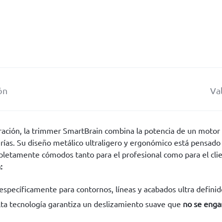
ón
Va
ación, la trimmer SmartBrain combina la potencia de un motor d
rías. Su diseño metálico ultraligero y ergonómico está pensado p
mpletamente cómodos tanto para el profesional como para el cli
:
specíficamente para contornos, líneas y acabados ultra definid
lta tecnología garantiza un deslizamiento suave que
no se enga