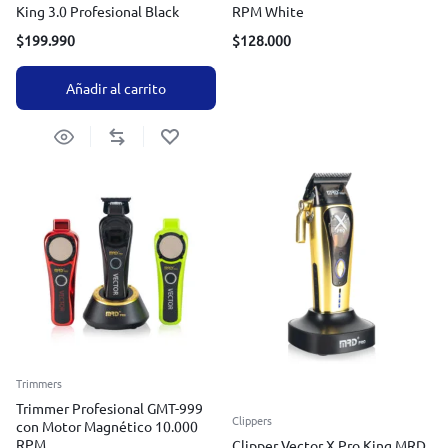
King 3.0 Profesional Black
RPM White
$
199.990
$
128.000
Añadir al carrito
Trimmers
Trimmer Profesional GMT-999
Clippers
con Motor Magnético 10.000
RPM
Clipper Vector X Pro King MRD