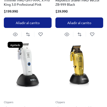
Trimmer MRD GMT-999C X Pro
Repuesto Shaver MRD Vector
King 3.0 Profesional Pink
ZB-999 Black
$
199.990
$
39.990
Añadir al carrito
Añadir al carrito
Agotado
Clippers
Clippers