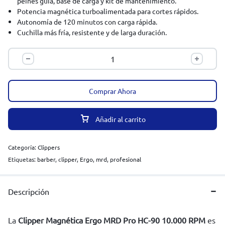
peines guía, base de carga y kit de mantenimiento.
Potencia magnética turboalimentada para cortes rápidos.
Autonomía de 120 minutos con carga rápida.
Cuchilla más fría, resistente y de larga duración.
Palancas y rendimiento totalmente personalizables.
Diseño ergonómico para uso profesional prolongado.
Comprar Ahora
Añadir al carrito
Categoría:
Clippers
Etiquetas:
barber
,
clipper
,
Ergo
,
mrd
,
profesional
Descripción
La
Clipper Magnética Ergo MRD Pro HC-90 10.000 RPM
es